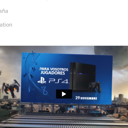
aña
ation